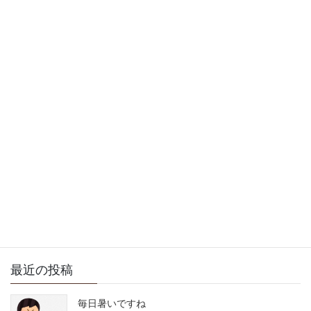
徒然日記
次の記事
今朝も少し雪が積もってま
したが つるんつるんのて
っかてか
2013年2月23日
サイト内検索
最近の投稿
毎日暑いですね