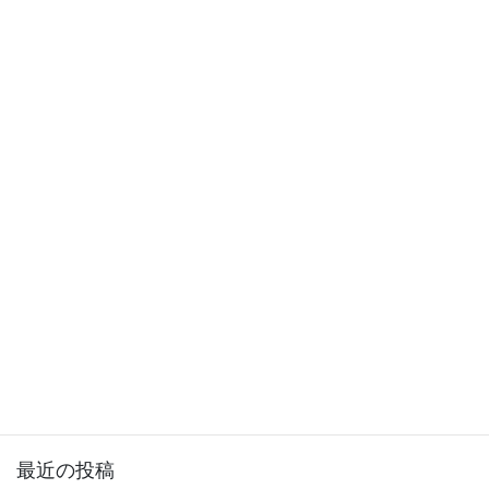
お盆休みは楽しく過ごされ
ましたか
2019年8月19日
徒然日記
次の記事
雨降りそうですね
2019年8月21日
サイト内検索
最近の投稿