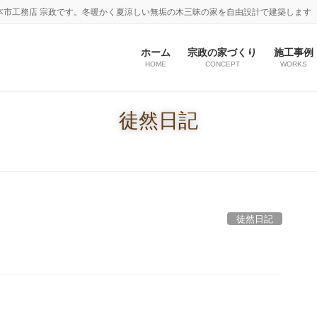
本市工務店 宗政です。冬暖かく夏涼しい無垢の木三昧の家を自由設計で建築します
ホーム
宗政の家づくり
施工事例
HOME
CONCEPT
WORKS
徒然日記
徒然日記