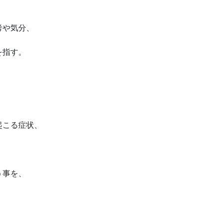
、
考や気分、
を指す。
起こる症状、
、
う事を、