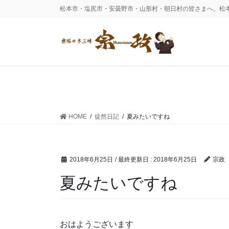
コ
ナ
松本市・塩尻市・安曇野市・山形村・朝日村の皆さまへ。松
ン
ビ
テ
ゲ
ン
ー
ツ
シ
に
ョ
移
ン
動
に
移
動
HOME
徒然日記
夏みたいですね
2018年6月25日
/ 最終更新日 :
2018年6月25日
宗政
夏みたいですね
おはようございます