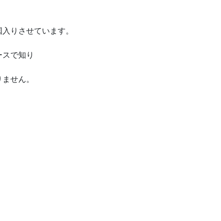
国入りさせています。
ースで知り
りません。