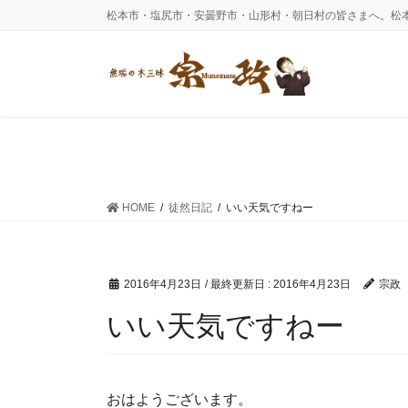
コ
ナ
松本市・塩尻市・安曇野市・山形村・朝日村の皆さまへ。松
ン
ビ
テ
ゲ
ン
ー
ツ
シ
に
ョ
移
ン
動
に
移
動
HOME
徒然日記
いい天気ですねー
2016年4月23日
/ 最終更新日 :
2016年4月23日
宗政
いい天気ですねー
おはようございます。