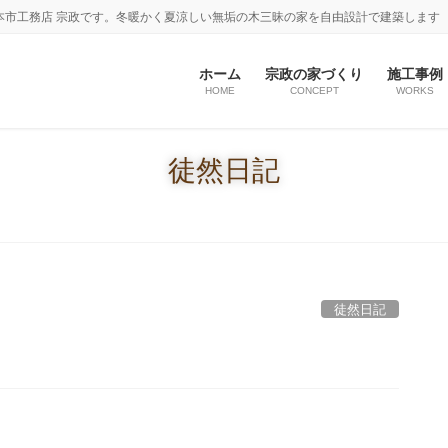
本市工務店 宗政です。冬暖かく夏涼しい無垢の木三昧の家を自由設計で建築します
ホーム
宗政の家づくり
施工事例
HOME
CONCEPT
WORKS
徒然日記
徒然日記