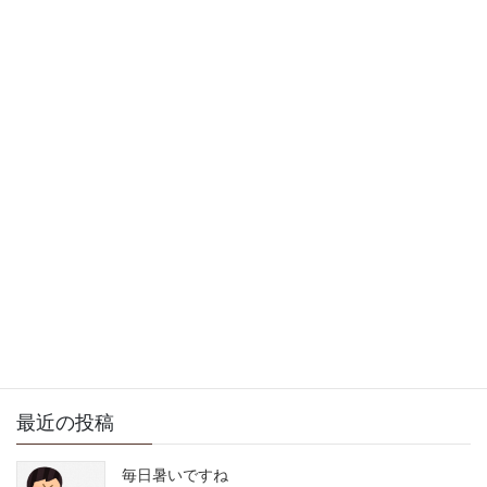
2011年9月30日
徒然日記
次の記事
お休みあけて一週間の始ま
り
2011年10月3日
サイト内検索
最近の投稿
毎日暑いですね