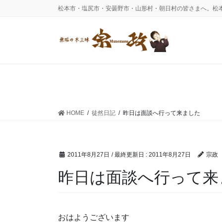
コ
ナ
松本市・塩尻市・安曇野市・山形村・朝日村の皆さまへ。松
ン
ビ
テ
ゲ
ン
ー
ツ
シ
に
ョ
移
ン
動
に
移
動
HOME
徒然日記
昨日は面談へ行って来ました
2011年8月27日
/ 最終更新日 :
2011年8月27日
宗政
昨日は面談へ行って来
おはようございます