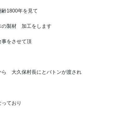
齢1800年を見て
木の製材 加工をします
と食事をさせて頂
から 大久保村長にとバトンが渡され
になっており
。
。