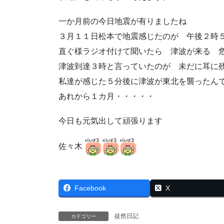
一か月前の今日地震が有りましたね
３月１１日松本で地震感じたのが 午後２時
直ぐ様ラジオ付けて聞いたら 津波が来る 
津波到達３時と言っていたのが 未だに耳に
私達が感じた５分後に津波が東北を襲ったん
あれから１カ月・・・・・
今日も元気出して頑張ります
佐々木
Facebook
X
徒然日記
カテゴリー