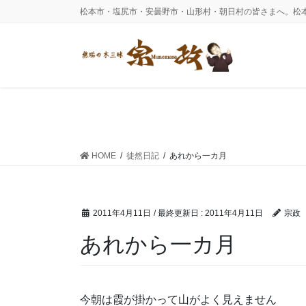
コ
ナ
松本市・塩尻市・安曇野市・山形村・朝日村の皆さまへ。松
ン
ビ
テ
ゲ
ン
ー
ツ
シ
に
ョ
移
ン
動
に
移
動
HOME
徒然日記
あれから一カ月
2011年4月11日
/ 最終更新日 :
2011年4月11日
宗政
あれから一カ月
今朝は霞が掛かって山がよく見えません