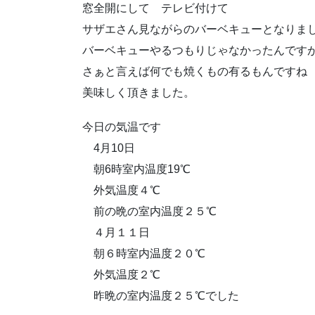
窓全開にして テレビ付けて
サザエさん見ながらのバーベキューとなりま
バーベキューやるつもりじゃなかったんです
さぁと言えば何でも焼くもの有るもんですね
美味しく頂きました。
今日の気温です
4月10日
朝6時室内温度19℃
外気温度４℃
前の晩の室内温度２５℃
４月１１日
朝６時室内温度２０℃
外気温度２℃
昨晩の室内温度２５℃でした