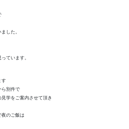
ので
いました。
思っています。
ます
から別件で
の見学をご案内させて頂き
で夜のご飯は