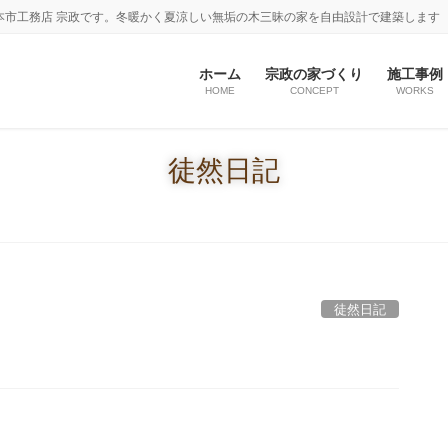
本市工務店 宗政です。冬暖かく夏涼しい無垢の木三昧の家を自由設計で建築します
ホーム
宗政の家づくり
施工事例
HOME
CONCEPT
WORKS
徒然日記
徒然日記