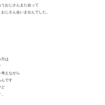
合うおじさんまた会って
 おじさん会いませんでした。
み方は
す
を考えながら
るんです
るけど
す。