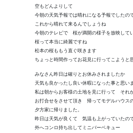
空もどんよりして
今朝の天気予報では晴れになる予報でした
これから晴れて来るんでしょうね
今朝のテレビで 桜が満開の様子を放映して
桜って本当に綺麗ですね
松本の桜ももう直ぐ咲きます
ちょっと時間作ってお花見に行ってこようと
みなさん昨日は確りとお休みされましたか
天気も良かったし良い休暇になった事と思い
私は朝からお客様の土地を見に行って それ
お打合せをさせて頂き 帰ってモデルハウス
夕方家に帰りました。
昨日は天気が良くて 気温も上がっていたの
外へコンロ持ち出してミニバーベキュー