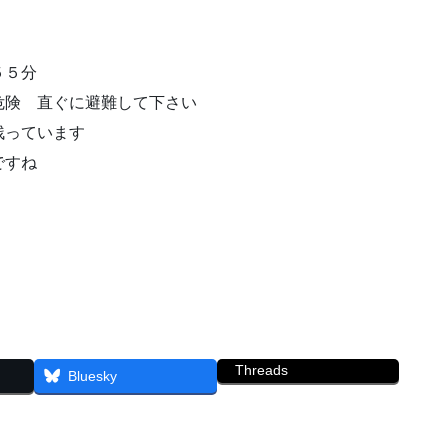
５５分
危険 直ぐに避難して下さい
残っています
ですね
Threads
Bluesky