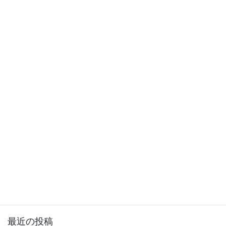
今日は温かいですね
2011年2月4日
徒然日記
次の記事
今日の天気はどうなります
か。
2011年2月8日
サイト内検索
最近の投稿