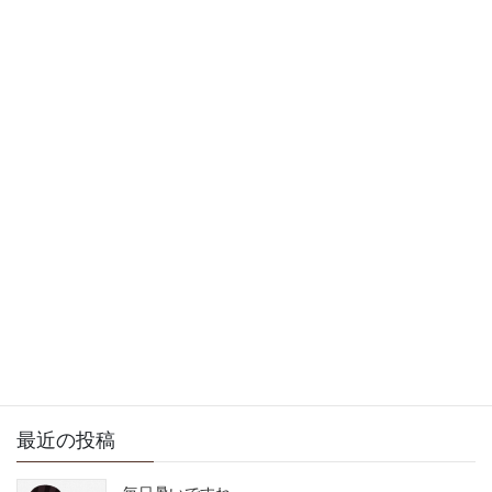
2009年5月11日
徒然日記
次の記事
今日は上棟式とイベント会
議です
2009年5月14日
サイト内検索
最近の投稿