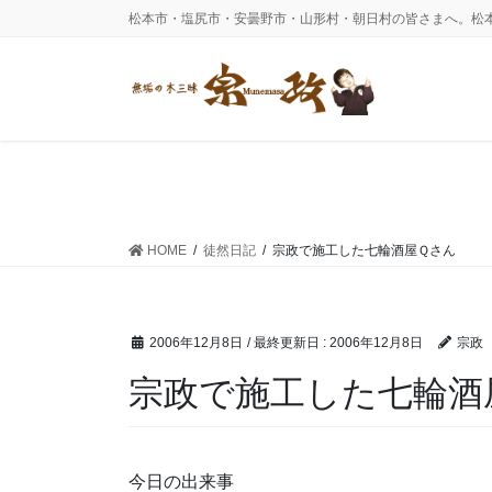
コ
ナ
松本市・塩尻市・安曇野市・山形村・朝日村の皆さまへ。松
ン
ビ
テ
ゲ
ン
ー
ツ
シ
に
ョ
移
ン
動
に
移
動
HOME
徒然日記
宗政で施工した七輪酒屋Ｑさん
2006年12月8日
/ 最終更新日 :
2006年12月8日
宗政
宗政で施工した七輪酒
今日の出来事