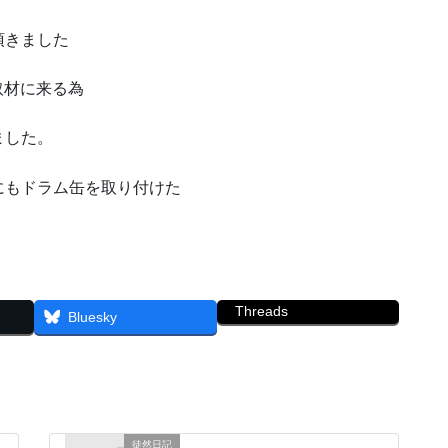
頂きました
取材に来る為
ました。
にもドラム缶を取り付けた
Threads
Bluesky
徒然日記