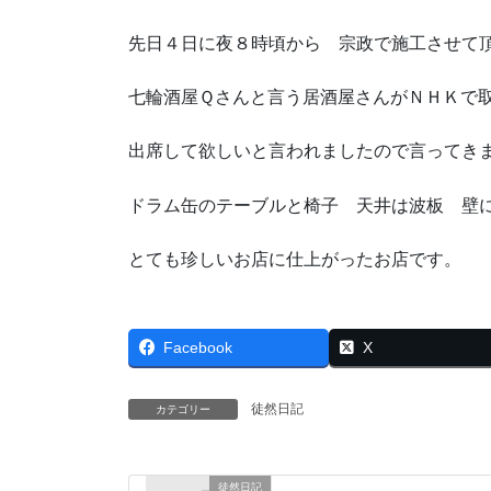
先日４日に夜８時頃から 宗政で施工させて
七輪酒屋Ｑさんと言う居酒屋さんがＮＨＫで
出席して欲しいと言われましたので言ってき
ドラム缶のテーブルと椅子 天井は波板 壁
とても珍しいお店に仕上がったお店です。
Facebook
X
徒然日記
カテゴリー
徒然日記