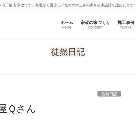
本市工務店 宗政です。冬暖かく夏涼しい無垢の木三昧の家を自由設計で建築します
ホーム
宗政の家づくり
施工事例
HOME
CONCEPT
WORKS
徒然日記
徒然日記
屋Ｑさん