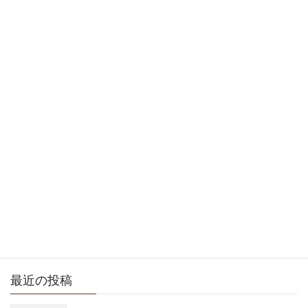
すかね
2026年3月18日
徒然日記
次の記事
連休終わりましたね
2026年3月23日
サイト内検索
最近の投稿