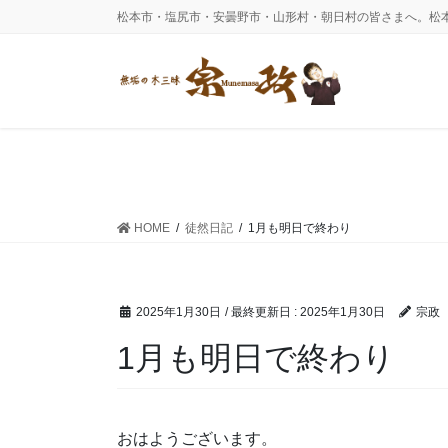
コ
ナ
松本市・塩尻市・安曇野市・山形村・朝日村の皆さまへ。松
ン
ビ
テ
ゲ
ン
ー
ツ
シ
に
ョ
移
ン
動
に
移
動
HOME
徒然日記
1月も明日で終わり
2025年1月30日
/ 最終更新日 :
2025年1月30日
宗政
1月も明日で終わり
おはようございます。