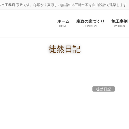
本市工務店 宗政です。冬暖かく夏涼しい無垢の木三昧の家を自由設計で建築します
ホーム
宗政の家づくり
施工事例
HOME
CONCEPT
WORKS
徒然日記
徒然日記