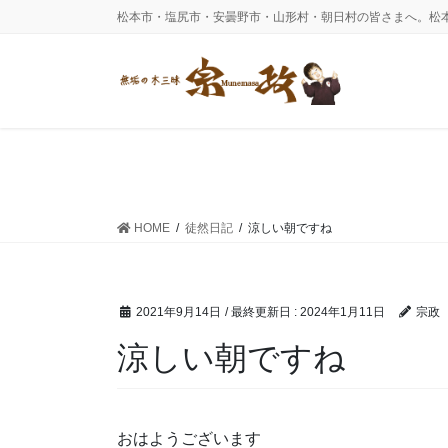
コ
ナ
松本市・塩尻市・安曇野市・山形村・朝日村の皆さまへ。松
ン
ビ
テ
ゲ
ン
ー
ツ
シ
に
ョ
移
ン
動
に
移
動
HOME
徒然日記
涼しい朝ですね
2021年9月14日
/ 最終更新日 :
2024年1月11日
宗政
涼しい朝ですね
おはようございます