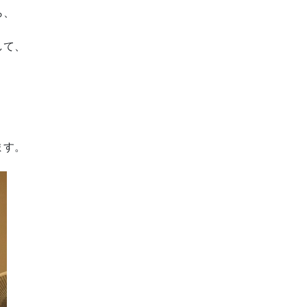
ら、
して、
、
ます。