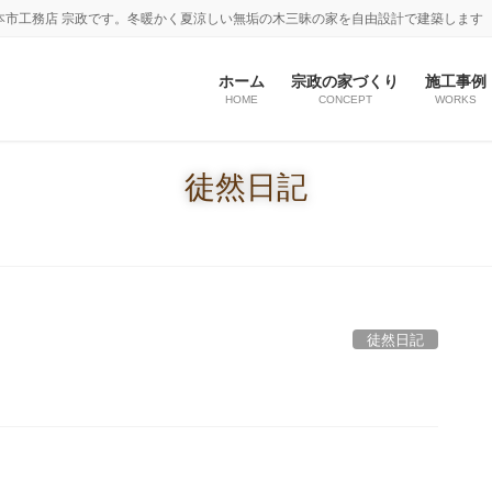
本市工務店 宗政です。冬暖かく夏涼しい無垢の木三昧の家を自由設計で建築します
ホーム
宗政の家づくり
施工事例
HOME
CONCEPT
WORKS
徒然日記
徒然日記