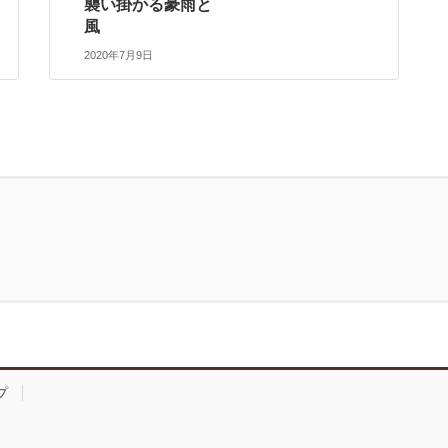
襲い掛かる豪雨と
風
2020年7月9日
プ