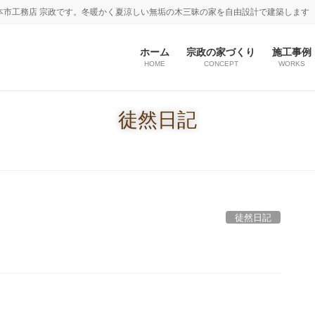
本市工務店 宗政です。冬暖かく夏涼しい無垢の木三昧の家を自由設計で建築します
ホーム
宗政の家づくり
施工事例
HOME
CONCEPT
WORKS
徒然日記
徒然日記