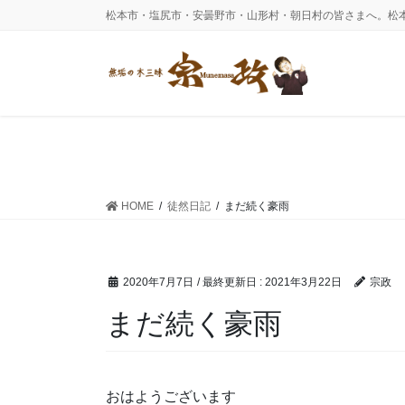
コ
ナ
松本市・塩尻市・安曇野市・山形村・朝日村の皆さまへ。松
ン
ビ
テ
ゲ
ン
ー
ツ
シ
に
ョ
移
ン
動
に
移
動
HOME
徒然日記
まだ続く豪雨
2020年7月7日
/ 最終更新日 :
2021年3月22日
宗政
まだ続く豪雨
おはようございます