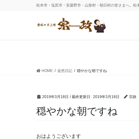
コ
ナ
松本市・塩尻市・安曇野市・山形村・朝日村の皆さまへ。松
ン
ビ
テ
ゲ
ン
ー
ツ
シ
に
ョ
移
ン
動
に
移
動
HOME
徒然日記
穏やかな朝ですね
2019年3月18日
/ 最終更新日 :
2019年3月18日
宗政
穏やかな朝ですね
おはようございます