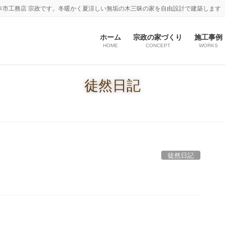
本市工務店 宗政です。冬暖かく夏涼しい無垢の木三昧の家を自由設計で建築します
ホーム
宗政の家づくり
施工事例
HOME
CONCEPT
WORKS
徒然日記
徒然日記