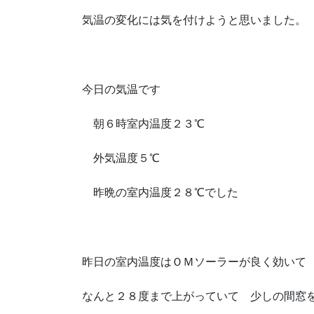
気温の変化には気を付けようと思いました。
今日の気温です
朝６時室内温度２３℃
外気温度５℃
昨晩の室内温度２８℃でした
昨日の室内温度はＯＭソーラーが良く効いて
なんと２８度まで上がっていて 少しの間窓