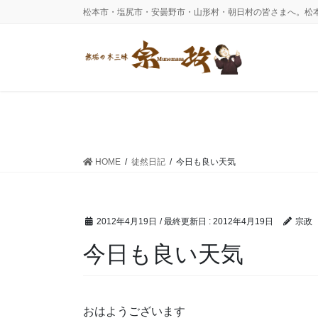
コ
ナ
松本市・塩尻市・安曇野市・山形村・朝日村の皆さまへ。松
ン
ビ
テ
ゲ
ン
ー
ツ
シ
に
ョ
移
ン
動
に
移
動
HOME
徒然日記
今日も良い天気
2012年4月19日
/ 最終更新日 :
2012年4月19日
宗政
今日も良い天気
おはようございます