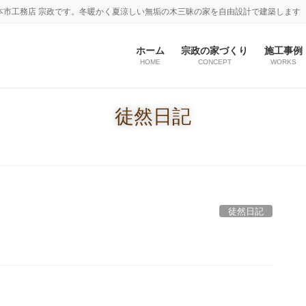
本市工務店 宗政です。冬暖かく夏涼しい無垢の木三昧の家を自由設計で建築します
ホーム
宗政の家づくり
施工事例
HOME
CONCEPT
WORKS
徒然日記
徒然日記