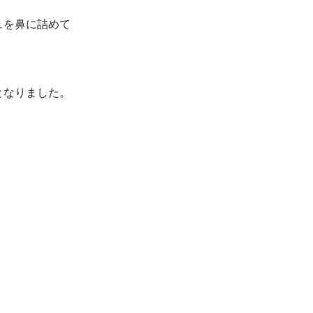
ュを鼻に詰めて
となりました。
。