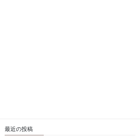
今朝は寒かったですね
2006年12月19日
徒然日記
次の記事
天気がいちばん！
2006年12月19日
サイト内検索
最近の投稿